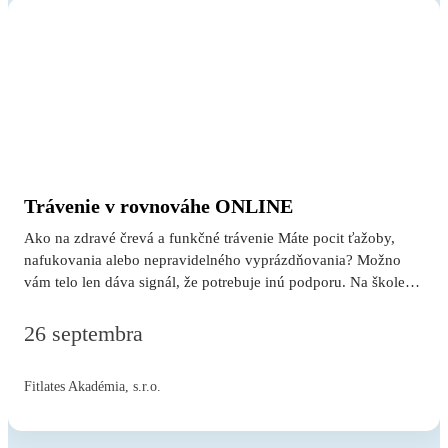
zameraním na…
Trávenie v rovnováhe ONLINE
Ako na zdravé črevá a funkčné trávenie Máte pocit ťažoby,
nafukovania alebo nepravidelného vyprázdňovania? Možno
vám telo len dáva signál, že potrebuje inú podporu. Na školení
sa naučíte: • ako funguje trávenie a mikroflóra v praxi, • prečo
samotné „viac vlákniny“ často nestačí, • ako si prirodzene
26 septembra
podporiť črevá bez preháňadiel a extrémov, • čo konkrétne
zaradiť do jedálnička. Odídete s jasným plánom, nie len s
Fitlates Akadémia, s.r.o.
novými informáciami. Školenie je vhodné pre každého, koho
zaujíma zdravé stravovanie a chce vylepšiť svoje trávenie
prirodzene a jednoducho. Školenie je vhodné aj pre tých, ktorí