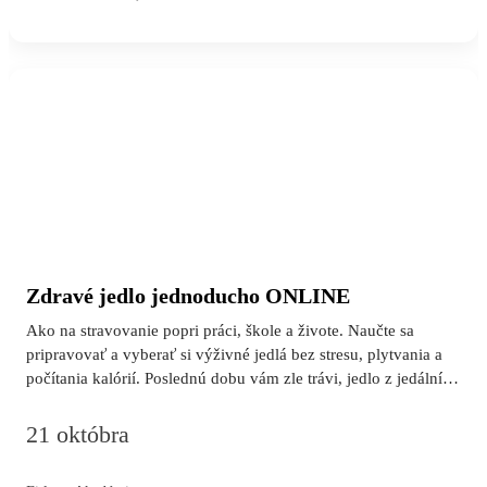
zaujíma zdravé stravovanie a chce vylepšiť svoje trávenie
prirodzene a jednoducho. Školenie je vhodné aj pre tých, ktorí
už o mikrobióme veľa počuli, ale stále nemajú…
Zdravé jedlo jednoducho ONLINE
Ako na stravovanie popri práci, škole a živote. Naučte sa
pripravovať a vyberať si výživné jedlá bez stresu, plytvania a
počítania kalórií. Poslednú dobu vám zle trávi, jedlo z jedální
vám nechutí, je vám po ňom ťažko? Nestíhate doma variť a
vymýšľanie receptov vás stresuje? Často neviete, z čoho si
21 októbra
pripraviť rýchle jedlo a zároveň pravidelne vyhadzujete
potraviny? Školiteľka: Anika Mikušková Pre koho je školenie