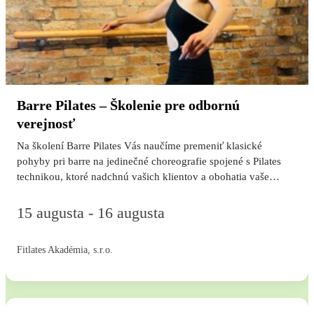
Barre Pilates – Školenie pre odbornú
verejnosť
Na školení Barre Pilates Vás naučíme premeniť klasické
pohyby pri barre na jedinečné choreografie spojené s Pilates
technikou, ktoré nadchnú vašich klientov a obohatia vaše
hodiny o eleganciu aj silu. Školenia: určené pre pilates
inštruktorov, tanečníkov a yoga inštruktorov Vstúpte do sveta
15 augusta - 16 augusta
Barre Pilates – elegantného spojenia pilatesových princípov,
baletnej techniky a tanečnej estetiky. Počas intenzívneho
Fitlates Akadémia, s.r.o.
víkendového školenia vás Viki Veselovská prevedie
kompletnou choreografiou a naučí vás, ako si tréning
prispôsobiť pre rôzne úrovne cvičencov – od začiatočníkov až
po pokročilých. Čo Vás čaká Kompletná choreografia Barre