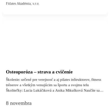
Fitlates Akadémia, s.r.o.
tomto module sa naučíte: Kompletný repertoár mat pilates
cvičení – od základných po pokročilé Správnu techniku,
načasovanie a cielenie každého cvičenia Ako zostavovať
hodiny pre rôzne úrovne klientov (začiatočníci, mierne
pokročilí, pokročilí)…
Osteoporóza – strava a cvičenie
Školenie: určené pre verejnosť a aj pilates inštruktorov, fitness
trénerov a všetkým venujúcim sa športu a svojmu telu
Školiteľky: Lucia Lukáčiková a Anika Mikušková Naučíte sa:
čo je to osteoporóza ako sa prejavuje osteoporóza čo robiť keď
mám osteopéniu alebo osteoporózu získať zásobu cvikov na
8 novembra
doma ako prispôsobiť aktivity denného života posúdenie -