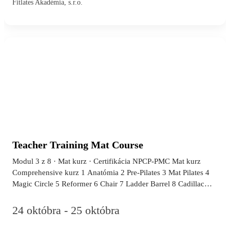
Fitlates Akadémia, s.r.o.
určené? Všetci zamestnaní, podnikajúci, rodičia na materskej
alebo rodičovskej, študenti, dôchodcovia a aktívne žijúci ľudia.
Ženy aj muži. Čo vás čaká? Workshop plný súčasných a
vedecky overených poznatkov z oblasti zdravej výživy, so
zameraním na…
Teacher Training Mat Course
Modul 3 z 8 · Mat kurz · Certifikácia NPCP-PMC Mat kurz
Comprehensive kurz 1 Anatómia 2 Pre-Pilates 3 Mat Pilates 4
Magic Circle 5 Reformer 6 Chair 7 Ladder Barrel 8 Cadillac
krok 3 z 8 · Mat kurz Mat Pilates je srdcom celého programu a
najrozsiahlejším modulom. Pokrýva kompletný repertoár
24 októbra - 25 októbra
cvičení na podložke podľa pôvodnej metodiky Josepha
Pilatesa, s dôrazom na pedagogiku a praktické vyučovanie. V