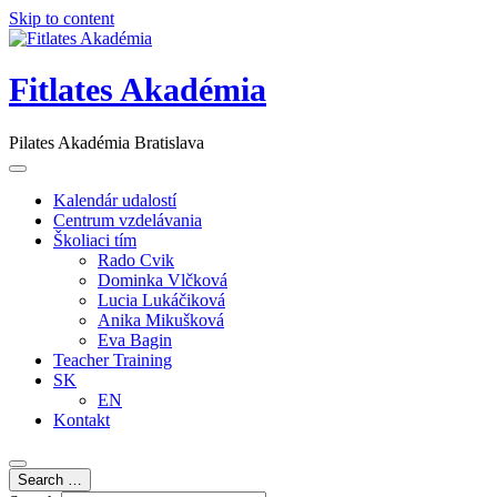
Skip to content
Fitlates Akadémia
Pilates Akadémia Bratislava
Kalendár udalostí
Centrum vzdelávania
Školiaci tím
Rado Cvik
Dominka Vlčková
Lucia Lukáčiková
Anika Mikušková
Eva Bagin
Teacher Training
SK
EN
Kontakt
Search …