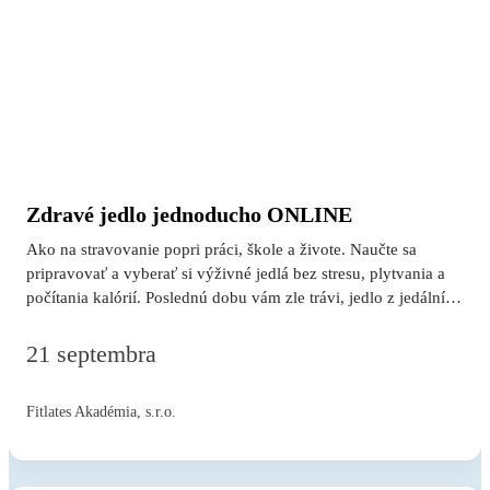
laterálna flexia…
Zdravé jedlo jednoducho ONLINE
Ako na stravovanie popri práci, škole a živote. Naučte sa
pripravovať a vyberať si výživné jedlá bez stresu, plytvania a
počítania kalórií. Poslednú dobu vám zle trávi, jedlo z jedální
vám nechutí, je vám po ňom ťažko? Nestíhate doma variť a
vymýšľanie receptov vás stresuje? Často neviete, z čoho si
21 septembra
pripraviť rýchle jedlo a zároveň pravidelne vyhadzujete
potraviny? Školiteľka: Anika Mikušková Pre koho je školenie
Fitlates Akadémia, s.r.o.
určené? Všetci zamestnaní, podnikajúci, rodičia na materskej
alebo rodičovskej, študenti, dôchodcovia a aktívne žijúci ľudia.
Ženy aj muži. Čo vás čaká? Workshop plný súčasných a
vedecky overených poznatkov z oblasti zdravej výživy, so