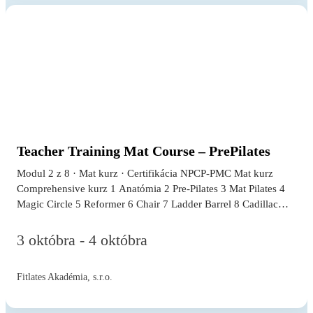
už o mikrobióme veľa počuli, ale stále nemajú…
Teacher Training Mat Course – PrePilates
Modul 2 z 8 · Mat kurz · Certifikácia NPCP-PMC Mat kurz
Comprehensive kurz 1 Anatómia 2 Pre-Pilates 3 Mat Pilates 4
Magic Circle 5 Reformer 6 Chair 7 Ladder Barrel 8 Cadillac
krok 2 z 8 · Mat kurz Pre-Pilates je most medzi anatómiou a
plným repertoárom pilates cvičení. Zameriava sa na základné
3 októbra - 4 októbra
pohybové vzory a princípy, ktoré sú kľúčové pre bezpečné a
efektívne vyučovanie. V tomto module sa naučíte: Šesť
Fitlates Akadémia, s.r.o.
základných princípov pilates metódy (koncentrácia, kontrola,
centrum tela, presnosť, plynulosť, dych) Neutrálnu a imprinted
polohu panvy a chrbtice Aktiváciu hlbokého stabilizačného