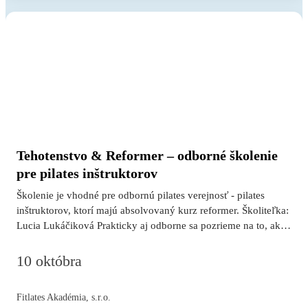
systému – transversus abdominis, panvové dno, multifidi…
Tehotenstvo & Reformer – odborné školenie
pre pilates inštruktorov
Školenie je vhodné pre odbornú pilates verejnosť - pilates
inštruktorov, ktorí majú absolvovaný kurz reformer. Školiteľka:
Lucia Lukáčiková Prakticky aj odborne sa pozrieme na to, ako
bezpečne a zmysluplne viesť tehotnú klientku na reformeri. V
teoretickej časti si ujasníme kľúčové princípy tréningu v
10 októbra
gravidite: čo sledovať v držaní tela a dychu, ako pracovať s
tlakom v trupe, aké signály brať ako „stop“ a ako škálovať
Fitlates Akadémia, s.r.o.
záťaž, rozsahy a polohy v jednotlivých trimestroch. V