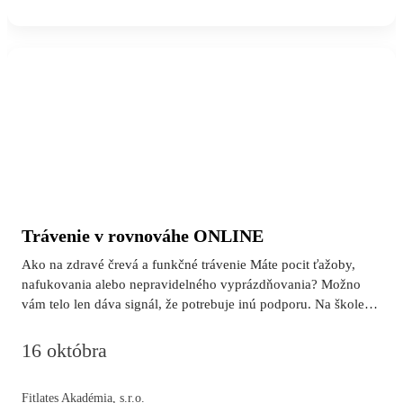
praktickej časti prejdeme konkrétne možnosti, ktoré nám
ponúka apparatus Reformer (nastavenia, podložky, box, straps,
footbar/gear variácie) a vytvoríme bezpečné, účinné a pohodlné
progresie podľa štádia tehotenstva. Súčasťou…
Trávenie v rovnováhe ONLINE
Ako na zdravé črevá a funkčné trávenie Máte pocit ťažoby,
nafukovania alebo nepravidelného vyprázdňovania? Možno
vám telo len dáva signál, že potrebuje inú podporu. Na školení
sa naučíte: • ako funguje trávenie a mikroflóra v praxi, • prečo
samotné „viac vlákniny“ často nestačí, • ako si prirodzene
16 októbra
podporiť črevá bez preháňadiel a extrémov, • čo konkrétne
zaradiť do jedálnička. Odídete s jasným plánom, nie len s
Fitlates Akadémia, s.r.o.
novými informáciami. Školenie je vhodné pre každého, koho