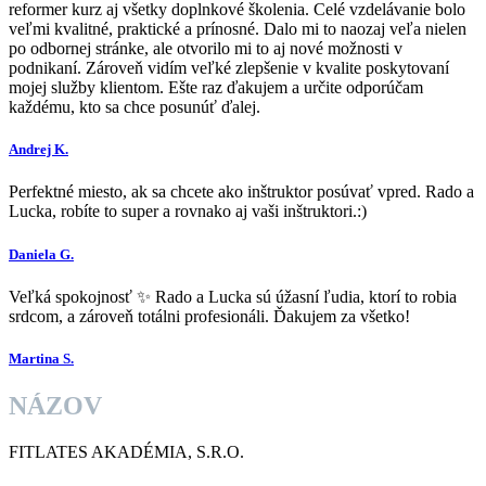
reformer kurz aj všetky doplnkové školenia. Celé vzdelávanie bolo
veľmi kvalitné, praktické a prínosné. Dalo mi to naozaj veľa nielen
po odbornej stránke, ale otvorilo mi to aj nové možnosti v
podnikaní. Zároveň vidím veľké zlepšenie v kvalite poskytovaní
mojej služby klientom. Ešte raz ďakujem a určite odporúčam
každému, kto sa chce posunúť ďalej.
Andrej K.
Perfektné miesto, ak sa chcete ako inštruktor posúvať vpred. Rado a
Lucka, robíte to super a rovnako aj vaši inštruktori.:)
Daniela G.
Veľká spokojnosť ✨ Rado a Lucka sú úžasní ľudia, ktorí to robia
srdcom, a zároveň totálni profesionáli. Ďakujem za všetko!
Martina S.
NÁZOV
FITLATES AKADÉMIA, S.R.O.