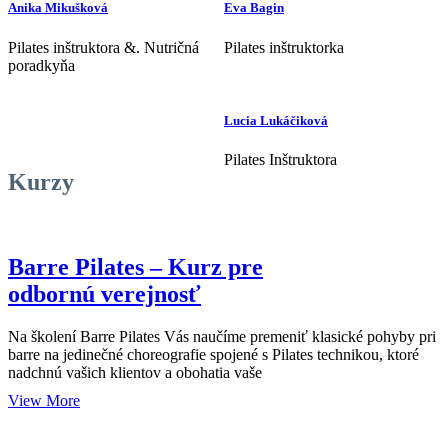
Anika Mikušková
Eva Bagin
Pilates inštruktora &. Nutričná
Pilates inštruktorka
poradkyňa
Lucia Lukáčiková
Pilates Inštruktora
Kurzy
Barre Pilates – Kurz pre
odbornú verejnosť
Na školení Barre Pilates Vás naučíme premeniť klasické pohyby pri
barre na jedinečné choreografie spojené s Pilates technikou, ktoré
nadchnú vašich klientov a obohatia vaše
View More