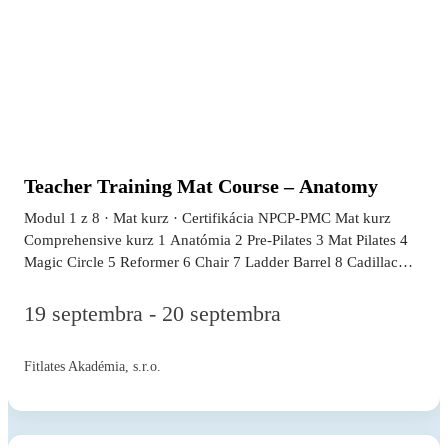
Pilates s Viki Veselovskou Práca s pomôckami: lopta, odporový
pás, činky a ďalšie…
Teacher Training Mat Course – Anatomy
Modul 1 z 8 · Mat kurz · Certifikácia NPCP-PMC Mat kurz
Comprehensive kurz 1 Anatómia 2 Pre-Pilates 3 Mat Pilates 4
Magic Circle 5 Reformer 6 Chair 7 Ladder Barrel 8 Cadillac
krok 1 z 8 · Mat kurz Anatómia je nevyhnutný teoretický aj
praktický základ celého Teacher Training programu. Bez
19 septembra - 20 septembra
hlbokého porozumenia stavbe ľudského tela nie je možné
bezpečne a efektívne viesť pilates hodiny. V tomto module sa
Fitlates Akadémia, s.r.o.
naučíte: Stavbu kostrového systému a kĺbové spojenia
relevantné pre pohyb Hlavné svalové skupiny Princípy pohybu
chrbtice, panvy a hrudného koša Základy nervovosvalovej
koordinácie Terminológiu pohybu (flexia, extenzia, rotácia,